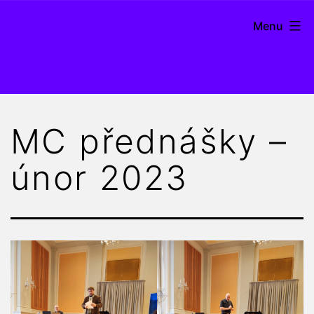
Přejít
Menu
k
obsahu
Pianissimo
MC přednášky –
únor 2023